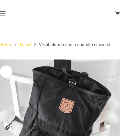
Skip
to
content
Shopping
cart
Home
Travel
Vestibulum sedarcu nonodio euismod