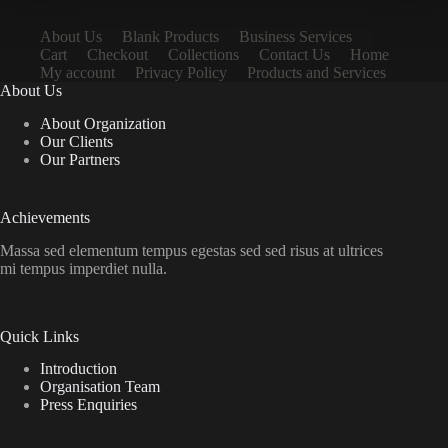
About Us
Blank Products
Business Services
Cart
Checkout
Collections
Contact Us
Home
My account
Privacy Policy
Products and Services
About Us
About Organization
Our Clients
Our Partners
Achievements
Massa sed elementum tempus egestas sed sed risus at ultrices
mi tempus imperdiet nulla.
Quick Links
Introduction
Organisation Team
Press Enquiries