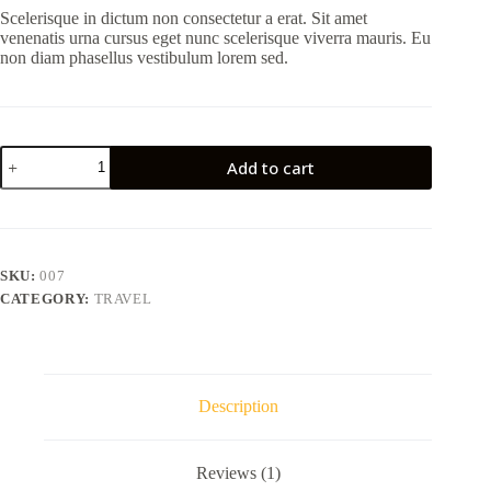
Scelerisque in dictum non consectetur a erat. Sit amet
venenatis urna cursus eget nunc scelerisque viverra mauris. Eu
non diam phasellus vestibulum lorem sed.
Vestibulum
Add to cart
sedarcu
nonodio
euismod
quantity
SKU:
007
CATEGORY:
TRAVEL
Description
Reviews (1)