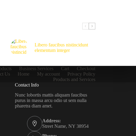
Libero faucibus nistincidunt
elementum integer
oducts
Business Services
Cart
Checkout
ct Us
Home
My account
Privacy Policy
Products and Services
Contact Info
Nunc lobortis mattis aliquam faucibus
purus in massa arcu odio ut sem nulla
pharetra diam amet.
Address:
Street Name, NY 38954
Phone: