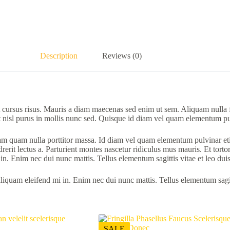
Description
Reviews (0)
ursus risus. Mauris a diam maecenas sed enim ut sem. Aliquam nulla fa
t nisl purus in mollis nunc sed. Quisque id diam vel quam elementum pu
diam quam nulla porttitor massa. Id diam vel quam elementum pulvinar eti
it lectus a. Parturient montes nascetur ridiculus mus mauris. Et tortor a
in. Enim nec dui nunc mattis. Tellus elementum sagittis vitae et leo dui
liquam eleifend mi in. Enim nec dui nunc mattis. Tellus elementum sagitt
SALE