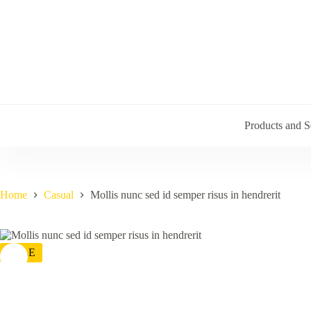
Skip
to
content
Products and S
Home
Casual
Mollis nunc sed id semper risus in hendrerit
SALE