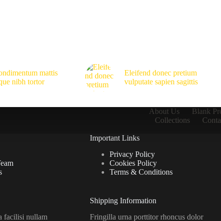
ondimentum mattis
Eleifend donec pretium
que nibh tortor
vulputate sapien sagittis
About Us
Blank Pr
Collections
Conta
Important Links
Privacy Policy
Team
Cookies Policy
s
Terms & Conditions
Shipping Information
facilisi nullam
Fringilla urna porttitor rhoncus dolor