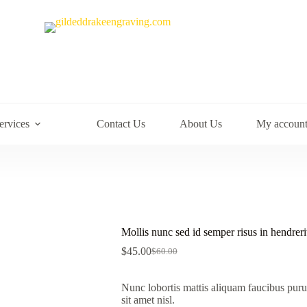
ervices
Contact Us
About Us
My accoun
Mollis nunc sed id semper risus in hendreri
$
45.00
$
60.00
Original
Current
price
price
was:
is:
Nunc lobortis mattis aliquam faucibus puru
$60.00.
$45.00.
sit amet nisl.