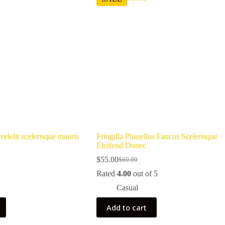
elelit scelerisque mauris
Fringilla Phasellus Faucus Scelerisque
Eleifend Donec
$
55.00
$
60.00
Original
Current
price
price
Rated
4.00
out of 5
was:
is:
Casual
$60.00.
$55.00.
Add to cart