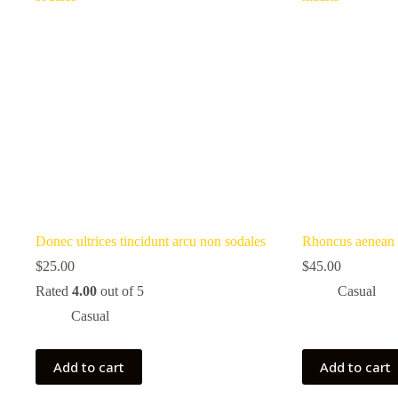
Donec ultrices tincidunt arcu non sodales
Rhoncus aenean v
$
25.00
$
45.00
Rated
4.00
out of 5
Casual
Casual
Add to cart
Add to cart