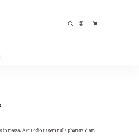
Shopping
cart
t
t
s in massa. Arcu odio ut sem nulla pharetra diam