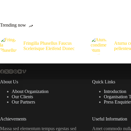
Trending now
Fringilla Phasellus Faucus
Aturna c
Scelerisque Eleifend Donec
pellentes
About Us
Quick Links
About Organization
Introduction
Our Clients
Organisation 
Our Partners
Press Enquirie
Achievements
Useful Information
Massa sed elementum tempus egestas sed
Amet commodo nulla 